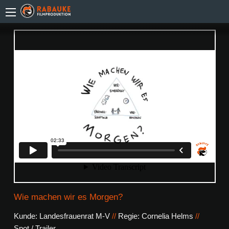
Wie machen wir es Morgen?
Kunde: Landesfrauenrat M-V
//
Regie: Cornelia Helms
//
Spot / Trailer