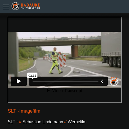
SLT -Imagefilm
SLT -
//
Sebastian Lindemann
//
Werbefilm