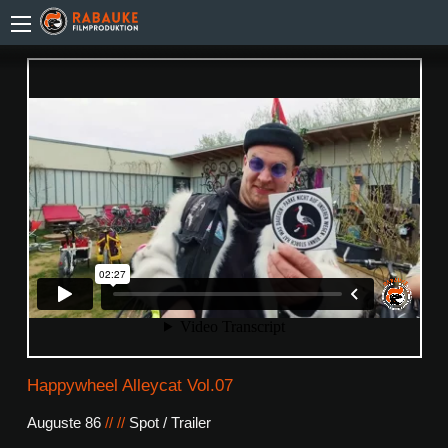
Happywheel Alleycat Vol.07
Auguste 86
//
//
Spot / Trailer